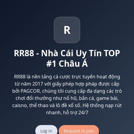
R
RR88 - Nhà Cái Uy Tín TOP
#1 Châu Á
RR88 là nền tảng cá cược trực tuyến hoạt động
từ năm 2017 với giấy phép hợp pháp được cấp
bởi PAGCOR, chúng tôi cung cấp đa dạng các trò
chơi đổi thưởng như nổ hũ, bắn cá, game bài,
caisno, thể thao và lô đề xổ số. Hệ thống nạp rút
nhanh, hỗ trợ 24/7
Log in
Request to join